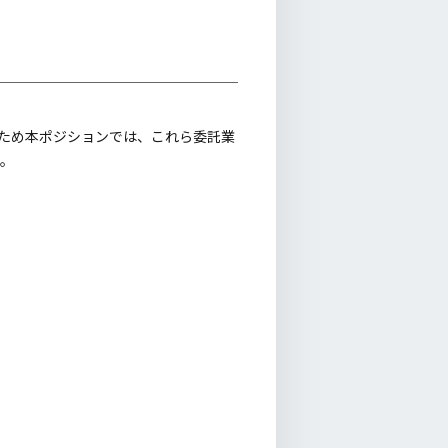
のため本ポジションでは、これら委託業
。