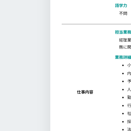
語学力
不問
担当業
経理業
務に
業務詳
仕事内容
社
採
法