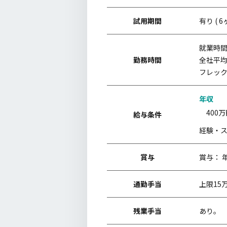
試用期間
有り (
就業時間 0
勤務時間
全社平均
フレック
年収
400
給与条件
経験・
賞与
賞与： 年
通勤手当
上限15
残業手当
あり。