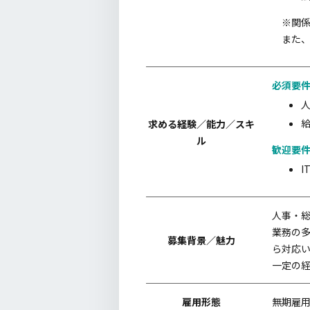
※関
また
必須要
求める経験／能力／スキ
ル
歓迎要
I
人事・
業務の
募集背景／魅力
ら対応
一定の
雇用形態
無期雇