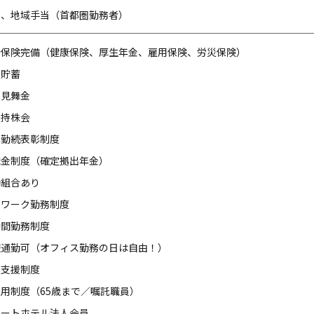
当、地域手当（首都圏勤務者）
会保険完備（健康保険、厚生年金、雇用保険、労災保険）
形貯蓄
弔見舞金
員持株会
年勤続表彰制度
職金制度（確定拠出年金）
働組合あり
レワーク勤務制度
時間勤務制度
服通勤可（オフィス勤務の日は自由！）
修支援制度
用制度（65歳まで／嘱託職員）
ゾートホテル法人会員