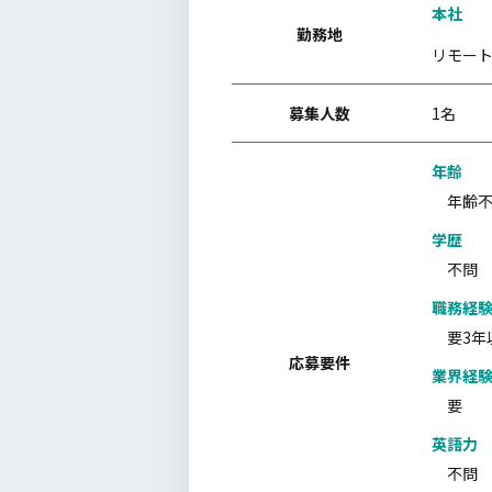
本社
勤務地
リモー
募集人数
1名
年齢
年齢
学歴
不問
職務経
要3年
応募要件
業界経
要
英語力
不問