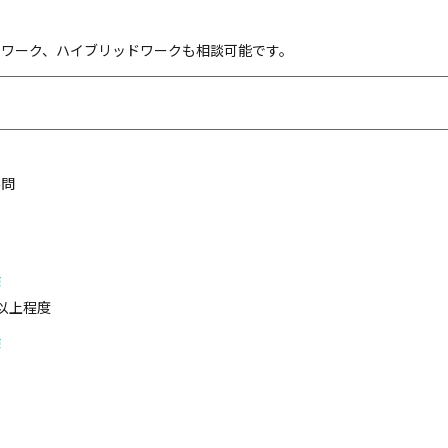
トワーク、ハイブリッドワークも相談可能です。
不問
験
以上程度
験