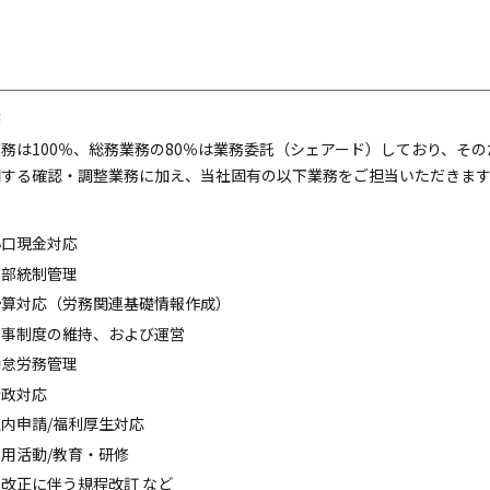
務
務は100％、総務業務の80％は業務委託（シェアード）しており、そ
関する確認・調整業務に加え、当社固有の以下業務をご担当いただきます
細
小口現金対応
内部統制管理
予算対応（労務関連基礎情報作成）
人事制度の維持、および運営
勤怠労務管理
行政対応
内申請/福利厚生対応
用活動/教育・研修
改正に伴う規程改訂 など