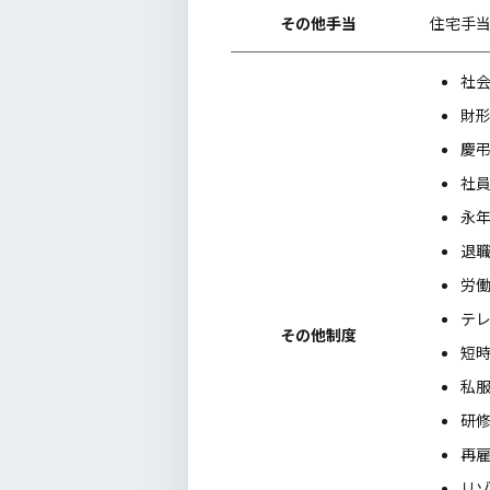
その他手当
住宅手
社
財
慶
社
永
退
労
テ
その他制度
短
私
研
再雇
リ