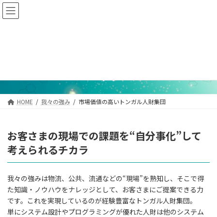
コ
ナ
ン
ビ
テ
ゲ
ン
ー
ツ
シ
市場価値の高いトンガル人財集
へ
ョ
ス
ン
団
キ
に
ッ
移
プ
動
HOME
我々の強み
市場価値の高いトンガル人財集団
お客さまの現場での課題を“自分事化”して
考えられるチカラ
我々の強みは物流、公共、流通などの“現場”を熟知し、そこで得
た知識・ノウハウをナレッジとして、お客さまにご提案できる力
です。これを実現しているのが経験豊富なトンガル人財集団。
単にシステム設計やプログラミングが優れた人財は他のシステム